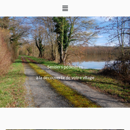
Aller
Menu
au
contenu
Sentiers pédestres
à la découverte de votre village