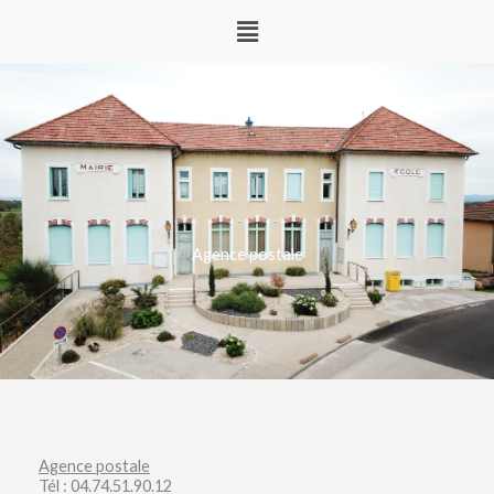
Aller
Menu
au
contenu
Agence postale
Agence postale
Tél : 04.74.51.90.12