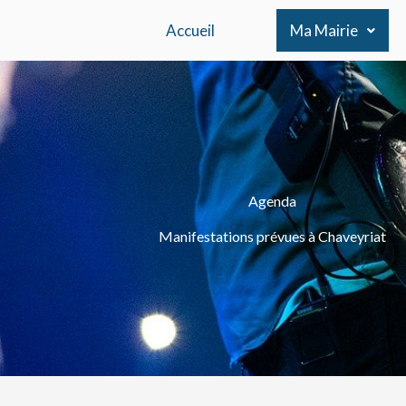
Aller
Accueil
Ma Mairie
au
contenu
Agenda
Manifestations prévues à Chaveyriat