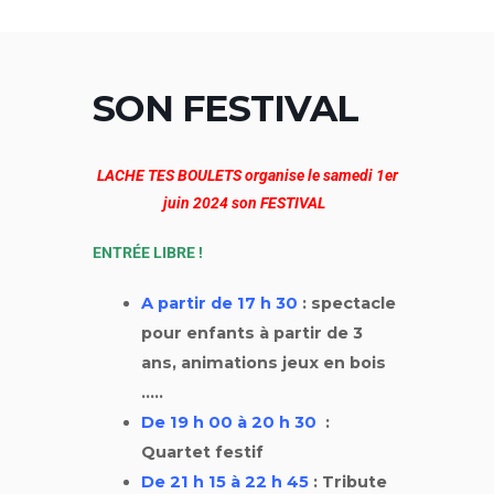
Aller
au
contenu
SON FESTIVAL
LACHE TES BOULETS organise le samedi 1er
juin 2024 son FESTIVAL
ENTRÉE LIBRE !
A partir de 17 h 30
: spectacle
pour enfants à partir de 3
ans, animations jeux en bois
…..
De 19 h 00 à 20 h 30
:
Quartet festif
De 21 h 15 à 22 h 45
: Tribute