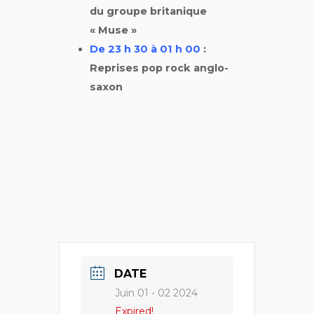
du groupe britanique
« Muse »
De 23 h 30 à 01 h 00
:
Reprises pop rock anglo-
saxon
DATE
Juin 01 - 02 2024
Expired!