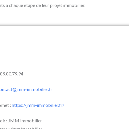
ents à chaque étape de leur projet immobilier.
6.89.80.79.94
ontact@jmm-immobilier.fr
ernet :
https://jmm-immobilier.fr/
ok : JMM Immobilier
ram : @jmmimmobilier