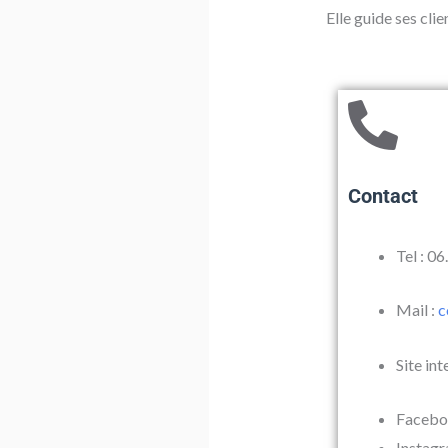
Elle guide ses cli
Contact
Tel : 0
Mail :
c
Site int
Facebo
Instag