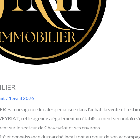
LIER
iat
/
1 avril 2026
ER
est une agence locale spécialisée dans l’achat, la vente et l’est
EYRIAT, cette agence a également un établissement secondaire à 
nt sur le secteur de Chaveyriat et ses environs.
vité et connaissance du marché local sont au cœur de son accomp