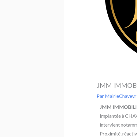
JMM IMMOBI
Par
MairieChaveyr
JMM IMMOBILI
Implantée à CHAV
intervient notamme
Proximité, réacti