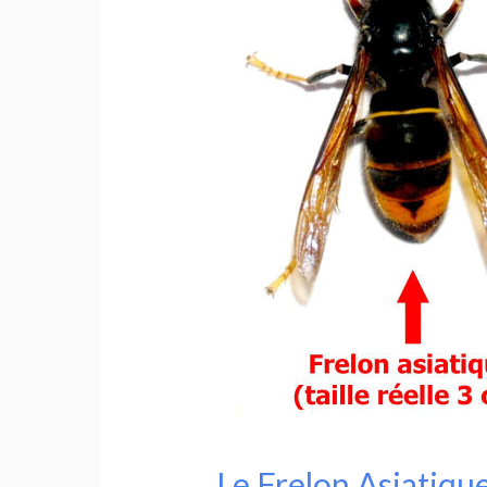
:
Comment
le
reconnaître
?
Le Frelon Asiatiqu