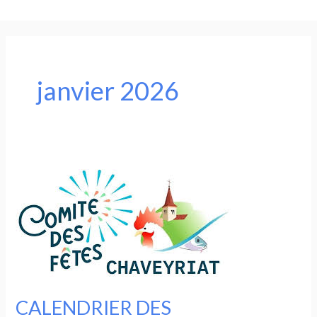
Aller
au
contenu
janvier 2026
CALENDRIER
DES
MANIFESTATIONS
DE
CHAVEYRIAT
EN
2026
CALENDRIER DES