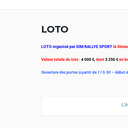
Aller
au
contenu
LOTO
LOTO organisé par DIM RALLYE SPORT
le Diman
Valeur totale du loto :
4 000 €,
dont
3 250 €
en b
Ouverture des portes à partir de 11 h 30 – début d
L'