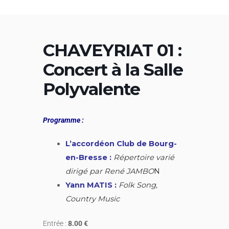
Aller
au
contenu
CHAVEYRIAT 01 :
Concert à la Salle
Polyvalente
Programme :
L’accordéon Club de Bourg-
en-Bresse :
Répertoire varié
dirigé par René JAMBO
N
Yann MATIS :
Folk Song,
Country Music
Entrée :
8.00 €