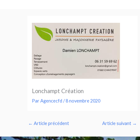
Aller
au
contenu
Lonchampt Création
Par
Agencecfd
/
8 novembre 2020
←
Article précédent
Article suivant
→