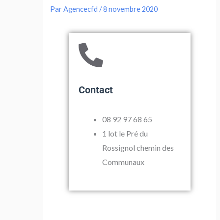
Par
Agencecfd
/
8 novembre 2020
Contact
08 92 97 68 65
1 lot le Pré du
Rossignol chemin des
Communaux