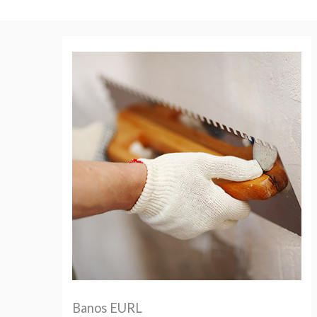
Aller
au
contenu
Banos EURL